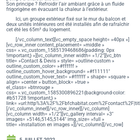
Son principe ? Refroidir l’air ambiant grâce à un fluide
frigorigène en évacuant la chaleur à l’extérieur.
Ici, un groupe extérieur fixé sur le mur du balcon et
deux unités intérieures ont été installés afin de rafraîchir
cet été les 65m² du logement.
[/vc_column_text][vc_empty_space height= »40px »]
[vc_row_inner content_placement= »middle »
css= ».vc_custom_1585139468686{padding: 0px
!important;} »][vc_column_inner width= »1/2″][vc_btn
title= »Contact & Devis » style= »outline-custom »
outline_custom_color= »#ffffff »
outline_custom_hover_background= »#f11111″
outline_custom_hover_text= »#ffffff » shape= »square »
align= »center » button_block= »true »
el_class= »btnrouge »
css= ».vc_custom_1585300896221{background-color:
#b51728 !important;} »
link= »url:http%3A%2F%2Fbfchabitat.com%2Fcontact%2F|title
[/vc_column_inner][/vc_row_inner][/vc_column]
[vc_column width= »1/2″][vc_gallery interval= »3″
images= »5146,5145,5144″ img_size= »full »
title= »Installation en images »][/vc_column][/vc_row]
5 JUILLET 2022