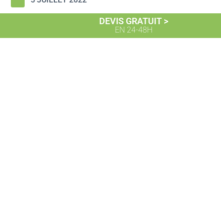
DEVIS GRATUIT >
EN 24-48H
Actualités
NOS AUTRES POSTS
Explorez nos autres actualités et
retrouvez tous nos
conseils d’experts
et
nouveautés
pour rendre votre
maison plus confortable, durable et économique.